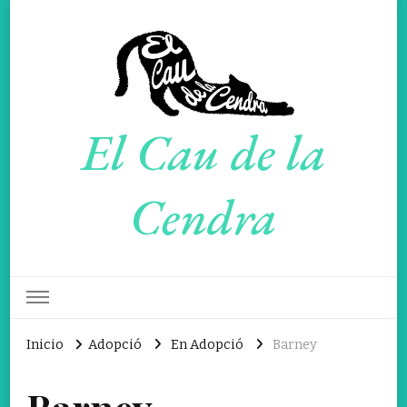
El Cau de la
Cendra
Inicio
Adopció
En Adopció
Barney