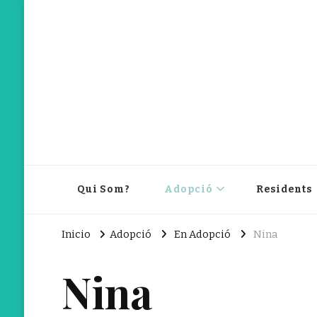
Qui Som?
Adopció
Residents
Inicio
Adopció
En Adopció
Nina
Nina