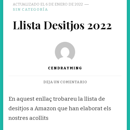
ACTUALIZADO EL
6 DE ENERO DE 2022
SIN CATEGORÍA
Llista Desitjos 2022
CENDRAYMING
EN
DEJA UN COMENTARIO
LLISTA
DESITJOS
En aquest enllaç trobareu la llista de
2022
desitjos a Amazon que han elaborat els
nostres acollits